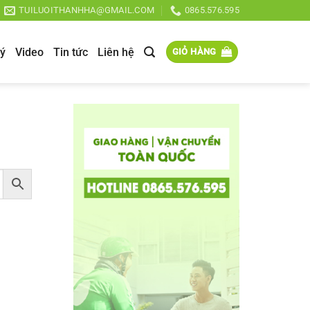
TUILUOITHANHHA@GMAIL.COM
0865.576.595
lý
Video
Tin tức
Liên hệ
GIỎ HÀNG