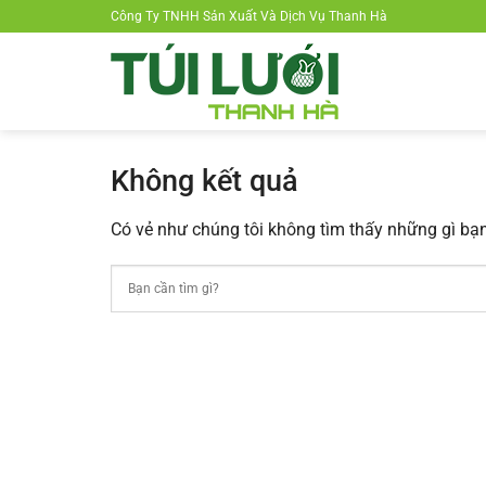
Chuyển
Công Ty TNHH Sản Xuất Và Dịch Vụ Thanh Hà
đến
nội
dung
Không kết quả
Có vẻ như chúng tôi không tìm thấy những gì bạn 