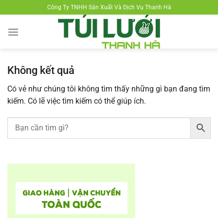
Chuyển
Công Ty TNHH Sản Xuất Và Dịch Vụ Thanh Hà
đến
nội
dung
Không kết quả
Có vẻ như chúng tôi không tìm thấy những gì bạn đang tìm
kiếm. Có lẽ việc tìm kiếm có thể giúp ích.