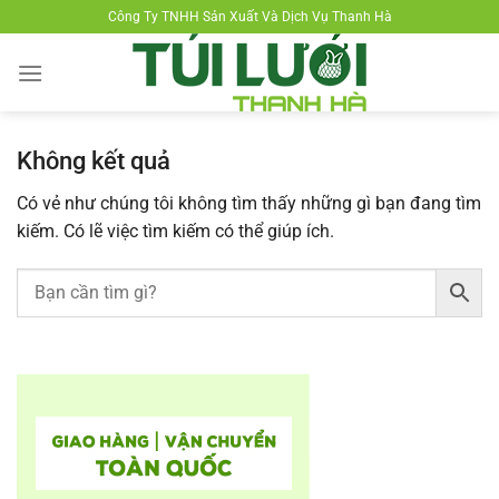
Chuyển
Công Ty TNHH Sản Xuất Và Dịch Vụ Thanh Hà
đến
nội
dung
Không kết quả
Có vẻ như chúng tôi không tìm thấy những gì bạn đang tìm
kiếm. Có lẽ việc tìm kiếm có thể giúp ích.