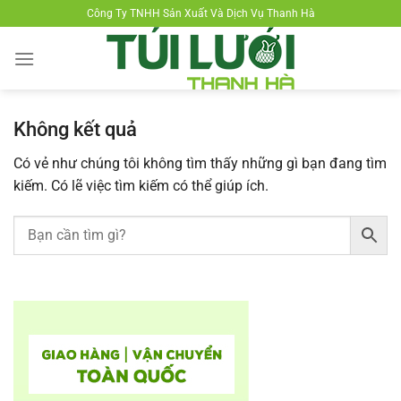
Chuyển
Công Ty TNHH Sản Xuất Và Dịch Vụ Thanh Hà
đến
nội
dung
Không kết quả
Có vẻ như chúng tôi không tìm thấy những gì bạn đang tìm
kiếm. Có lẽ việc tìm kiếm có thể giúp ích.