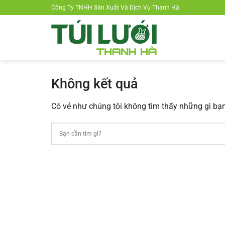
Chuyển
Công Ty TNHH Sản Xuất Và Dịch Vụ Thanh Hà
đến
nội
dung
Không kết quả
Có vẻ như chúng tôi không tìm thấy những gì bạn 