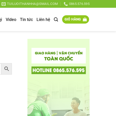
TUILUOITHANHHA@GMAIL.COM
0865.576.595
lý
Video
Tin tức
Liên hệ
GIỎ HÀNG