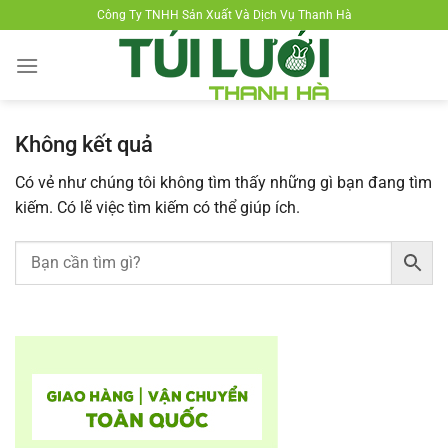
Chuyển
Công Ty TNHH Sản Xuất Và Dịch Vụ Thanh Hà
đến
nội
dung
Không kết quả
Có vẻ như chúng tôi không tìm thấy những gì bạn đang tìm
kiếm. Có lẽ việc tìm kiếm có thể giúp ích.