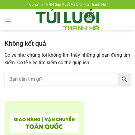
Chuyển
Công Ty TNHH Sản Xuất Và Dịch Vụ Thanh Hà
đến
nội
dung
Không kết quả
Có vẻ như chúng tôi không tìm thấy những gì bạn đang tìm
kiếm. Có lẽ việc tìm kiếm có thể giúp ích.