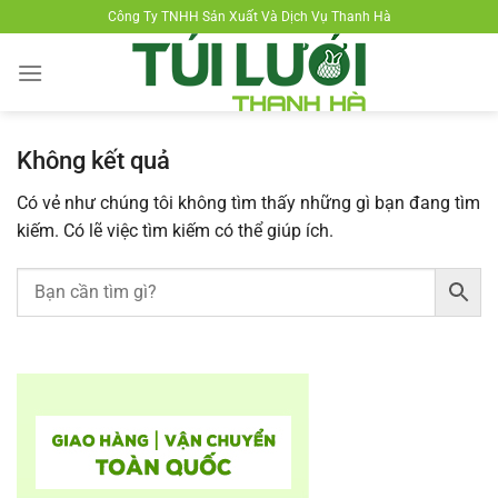
Chuyển
Công Ty TNHH Sản Xuất Và Dịch Vụ Thanh Hà
đến
nội
dung
Không kết quả
Có vẻ như chúng tôi không tìm thấy những gì bạn đang tìm
kiếm. Có lẽ việc tìm kiếm có thể giúp ích.