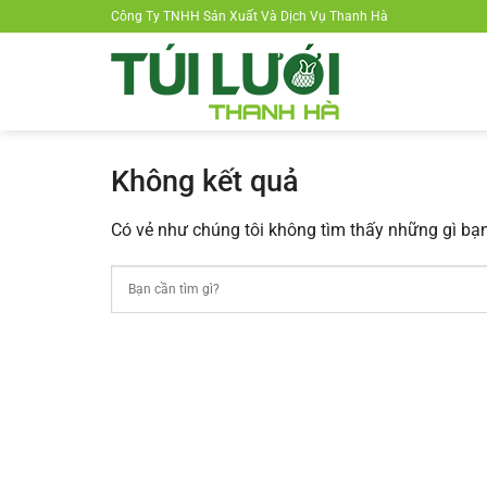
Chuyển
Công Ty TNHH Sản Xuất Và Dịch Vụ Thanh Hà
đến
nội
dung
Không kết quả
Có vẻ như chúng tôi không tìm thấy những gì bạn 