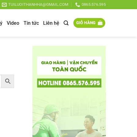
TUILUOITHANHHA@GMAIL.COM
0865.576.595
lý
Video
Tin tức
Liên hệ
GIỎ HÀNG