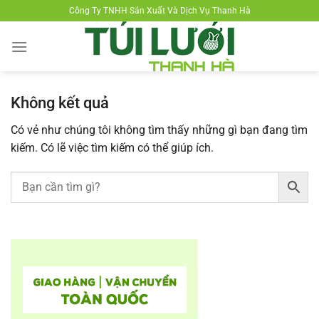
Chuyển
Công Ty TNHH Sản Xuất Và Dịch Vụ Thanh Hà
đến
nội
dung
Không kết quả
Có vẻ như chúng tôi không tìm thấy những gì bạn đang tìm
kiếm. Có lẽ việc tìm kiếm có thể giúp ích.