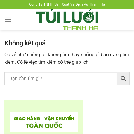
Chuyển
Công Ty TNHH Sản Xuất Và Dịch Vụ Thanh Hà
đến
nội
dung
Không kết quả
Có vẻ như chúng tôi không tìm thấy những gì bạn đang tìm
kiếm. Có lẽ việc tìm kiếm có thể giúp ích.