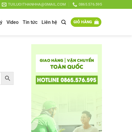
TUILUOITHANHHA@GMAIL.COM
0865.576.595
lý
Video
Tin tức
Liên hệ
GIỎ HÀNG