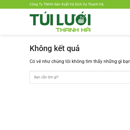
Chuyển
Công Ty TNHH Sản Xuất Và Dịch Vụ Thanh Hà
đến
nội
dung
Không kết quả
Có vẻ như chúng tôi không tìm thấy những gì bạn 