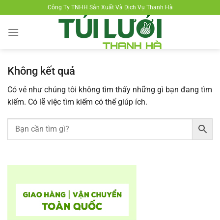
Chuyển
Công Ty TNHH Sản Xuất Và Dịch Vụ Thanh Hà
đến
nội
dung
Không kết quả
Có vẻ như chúng tôi không tìm thấy những gì bạn đang tìm
kiếm. Có lẽ việc tìm kiếm có thể giúp ích.