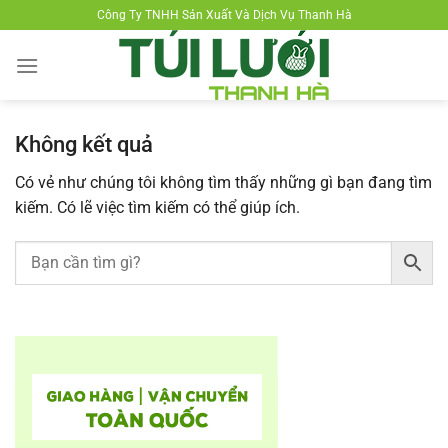
Chuyển
Công Ty TNHH Sản Xuất Và Dịch Vụ Thanh Hà
đến
nội
dung
Không kết quả
Có vẻ như chúng tôi không tìm thấy những gì bạn đang tìm
kiếm. Có lẽ việc tìm kiếm có thể giúp ích.