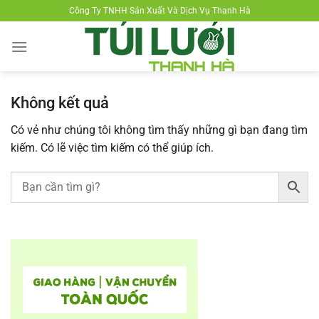
Chuyển
Công Ty TNHH Sản Xuất Và Dịch Vụ Thanh Hà
đến
nội
dung
Không kết quả
Có vẻ như chúng tôi không tìm thấy những gì bạn đang tìm
kiếm. Có lẽ việc tìm kiếm có thể giúp ích.