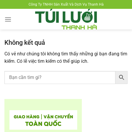
Chuyển
Công Ty TNHH Sản Xuất Và Dịch Vụ Thanh Hà
đến
nội
dung
Không kết quả
Có vẻ như chúng tôi không tìm thấy những gì bạn đang tìm
kiếm. Có lẽ việc tìm kiếm có thể giúp ích.