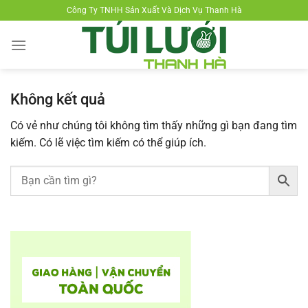
Chuyển
Công Ty TNHH Sản Xuất Và Dịch Vụ Thanh Hà
đến
nội
dung
Không kết quả
Có vẻ như chúng tôi không tìm thấy những gì bạn đang tìm
kiếm. Có lẽ việc tìm kiếm có thể giúp ích.