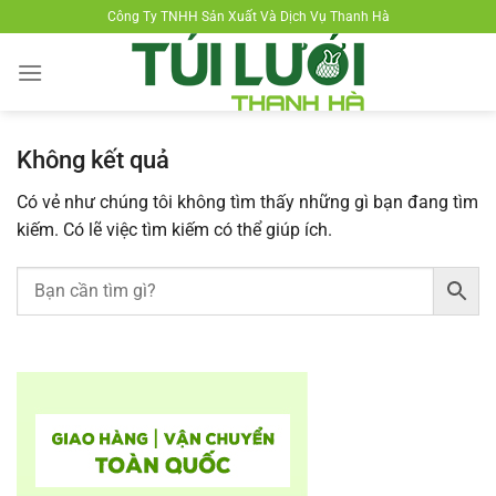
Chuyển
Công Ty TNHH Sản Xuất Và Dịch Vụ Thanh Hà
đến
nội
dung
Không kết quả
Có vẻ như chúng tôi không tìm thấy những gì bạn đang tìm
kiếm. Có lẽ việc tìm kiếm có thể giúp ích.