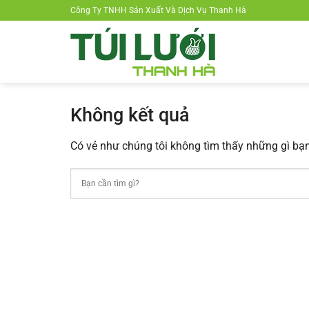
Chuyển
Công Ty TNHH Sản Xuất Và Dịch Vụ Thanh Hà
đến
nội
dung
Không kết quả
Có vẻ như chúng tôi không tìm thấy những gì bạn 