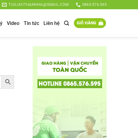
TUILUOITHANHHA@GMAIL.COM
0865.576.595
lý
Video
Tin tức
Liên hệ
GIỎ HÀNG