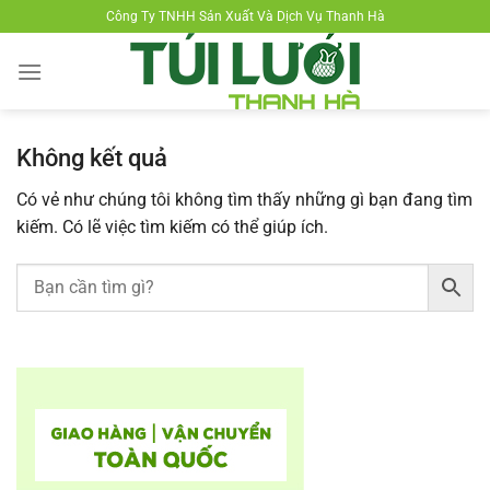
Chuyển
Công Ty TNHH Sản Xuất Và Dịch Vụ Thanh Hà
đến
nội
dung
Không kết quả
Có vẻ như chúng tôi không tìm thấy những gì bạn đang tìm
kiếm. Có lẽ việc tìm kiếm có thể giúp ích.