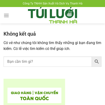
Chuyển
Công Ty TNHH Sản Xuất Và Dịch Vụ Thanh Hà
đến
nội
dung
Không kết quả
Có vẻ như chúng tôi không tìm thấy những gì bạn đang tìm
kiếm. Có lẽ việc tìm kiếm có thể giúp ích.