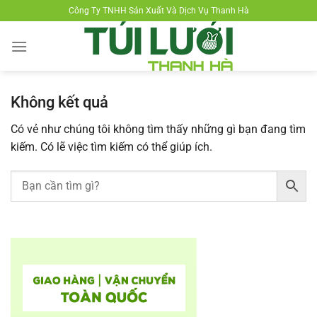
Chuyển
Công Ty TNHH Sản Xuất Và Dịch Vụ Thanh Hà
đến
nội
dung
Không kết quả
Có vẻ như chúng tôi không tìm thấy những gì bạn đang tìm
kiếm. Có lẽ việc tìm kiếm có thể giúp ích.