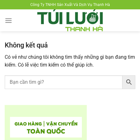
Chuyển
Công Ty TNHH Sản Xuất Và Dịch Vụ Thanh Hà
đến
nội
dung
Không kết quả
Có vẻ như chúng tôi không tìm thấy những gì bạn đang tìm
kiếm. Có lẽ việc tìm kiếm có thể giúp ích.