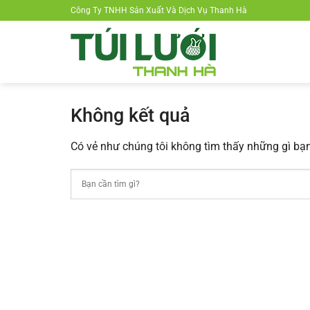
Chuyển
Công Ty TNHH Sản Xuất Và Dịch Vụ Thanh Hà
đến
nội
dung
Không kết quả
Có vẻ như chúng tôi không tìm thấy những gì bạn 