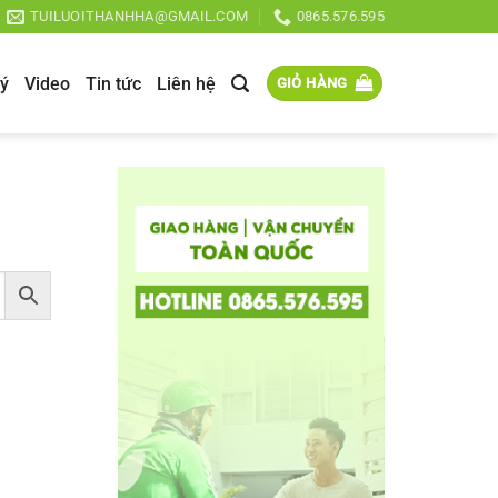
TUILUOITHANHHA@GMAIL.COM
0865.576.595
lý
Video
Tin tức
Liên hệ
GIỎ HÀNG