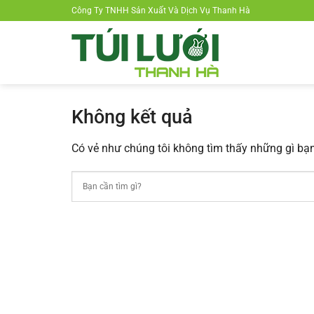
Chuyển
Công Ty TNHH Sản Xuất Và Dịch Vụ Thanh Hà
đến
nội
dung
Không kết quả
Có vẻ như chúng tôi không tìm thấy những gì bạn 