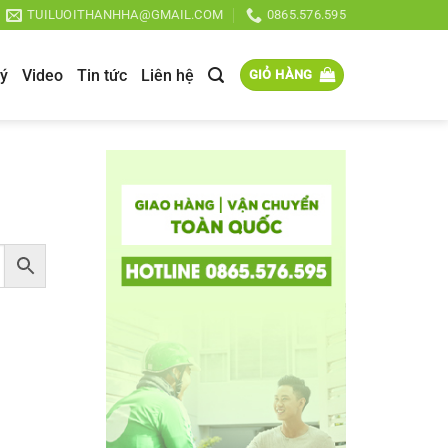
TUILUOITHANHHA@GMAIL.COM
0865.576.595
lý
Video
Tin tức
Liên hệ
GIỎ HÀNG