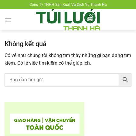
Chuyển
Công Ty TNHH Sản Xuất Và Dịch Vụ Thanh Hà
đến
nội
dung
Không kết quả
Có vẻ như chúng tôi không tìm thấy những gì bạn đang tìm
kiếm. Có lẽ việc tìm kiếm có thể giúp ích.