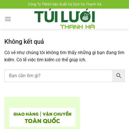
Chuyển
Công Ty TNHH Sản Xuất Và Dịch Vụ Thanh Hà
đến
nội
dung
Không kết quả
Có vẻ như chúng tôi không tìm thấy những gì bạn đang tìm
kiếm. Có lẽ việc tìm kiếm có thể giúp ích.