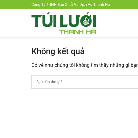
Chuyển
Công Ty TNHH Sản Xuất Và Dịch Vụ Thanh Hà
đến
nội
dung
Không kết quả
Có vẻ như chúng tôi không tìm thấy những gì bạn 