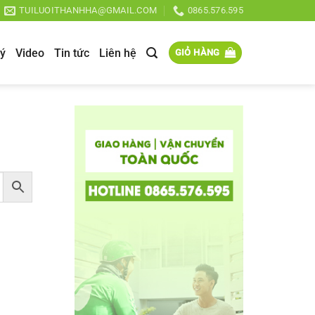
TUILUOITHANHHA@GMAIL.COM
0865.576.595
lý
Video
Tin tức
Liên hệ
GIỎ HÀNG