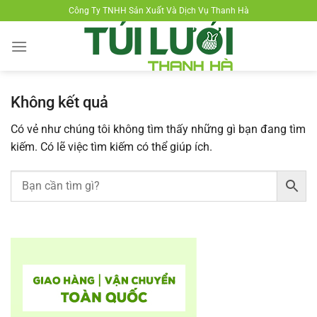
Chuyển
Công Ty TNHH Sản Xuất Và Dịch Vụ Thanh Hà
đến
nội
dung
Không kết quả
Có vẻ như chúng tôi không tìm thấy những gì bạn đang tìm
kiếm. Có lẽ việc tìm kiếm có thể giúp ích.