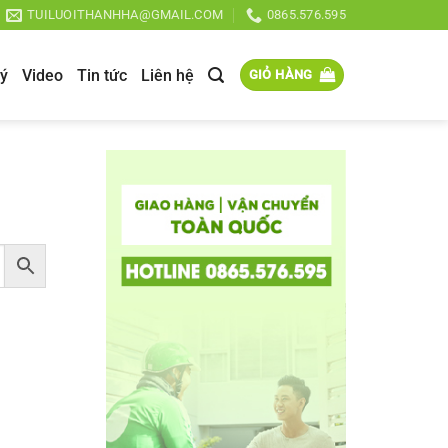
TUILUOITHANHHA@GMAIL.COM
0865.576.595
lý
Video
Tin tức
Liên hệ
GIỎ HÀNG