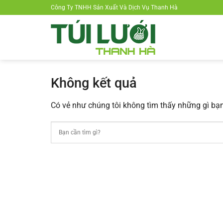
Chuyển
Công Ty TNHH Sản Xuất Và Dịch Vụ Thanh Hà
đến
nội
dung
Không kết quả
Có vẻ như chúng tôi không tìm thấy những gì bạn 