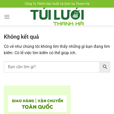
Chuyển
Công Ty TNHH Sản Xuất Và Dịch Vụ Thanh Hà
đến
nội
dung
Không kết quả
Có vẻ như chúng tôi không tìm thấy những gì bạn đang tìm
kiếm. Có lẽ việc tìm kiếm có thể giúp ích.