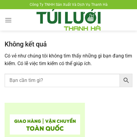
Chuyển
Công Ty TNHH Sản Xuất Và Dịch Vụ Thanh Hà
đến
nội
dung
Không kết quả
Có vẻ như chúng tôi không tìm thấy những gì bạn đang tìm
kiếm. Có lẽ việc tìm kiếm có thể giúp ích.