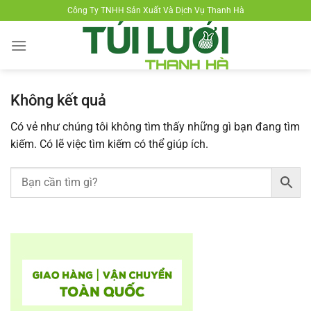
Chuyển
Công Ty TNHH Sản Xuất Và Dịch Vụ Thanh Hà
đến
nội
dung
Không kết quả
Có vẻ như chúng tôi không tìm thấy những gì bạn đang tìm
kiếm. Có lẽ việc tìm kiếm có thể giúp ích.