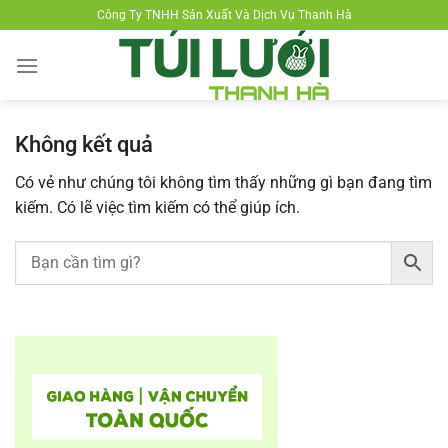
Chuyển
Công Ty TNHH Sản Xuất Và Dịch Vụ Thanh Hà
đến
nội
dung
Không kết quả
Có vẻ như chúng tôi không tìm thấy những gì bạn đang tìm
kiếm. Có lẽ việc tìm kiếm có thể giúp ích.