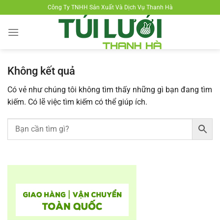
Chuyển
Công Ty TNHH Sản Xuất Và Dịch Vụ Thanh Hà
đến
nội
dung
Không kết quả
Có vẻ như chúng tôi không tìm thấy những gì bạn đang tìm
kiếm. Có lẽ việc tìm kiếm có thể giúp ích.