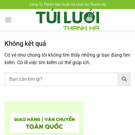
Chuyển
Công Ty TNHH Sản Xuất Và Dịch Vụ Thanh Hà
đến
nội
dung
Không kết quả
Có vẻ như chúng tôi không tìm thấy những gì bạn đang tìm
kiếm. Có lẽ việc tìm kiếm có thể giúp ích.