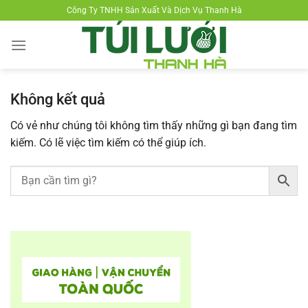
Chuyển
Công Ty TNHH Sản Xuất Và Dịch Vụ Thanh Hà
đến
nội
dung
Không kết quả
Có vẻ như chúng tôi không tìm thấy những gì bạn đang tìm
kiếm. Có lẽ việc tìm kiếm có thể giúp ích.