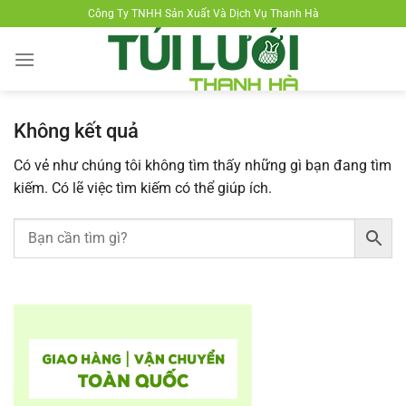
Chuyển
Công Ty TNHH Sản Xuất Và Dịch Vụ Thanh Hà
đến
nội
dung
Không kết quả
Có vẻ như chúng tôi không tìm thấy những gì bạn đang tìm
kiếm. Có lẽ việc tìm kiếm có thể giúp ích.