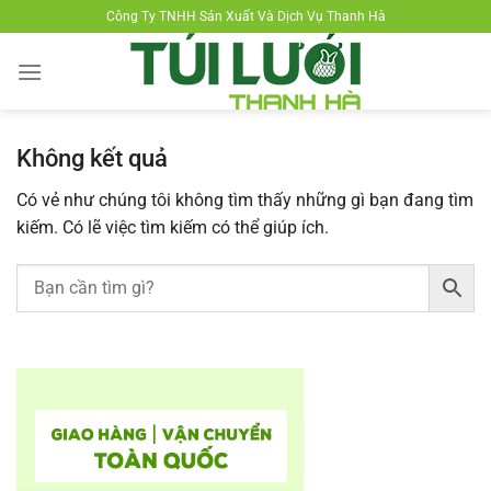
Chuyển
Công Ty TNHH Sản Xuất Và Dịch Vụ Thanh Hà
đến
nội
dung
Không kết quả
Có vẻ như chúng tôi không tìm thấy những gì bạn đang tìm
kiếm. Có lẽ việc tìm kiếm có thể giúp ích.