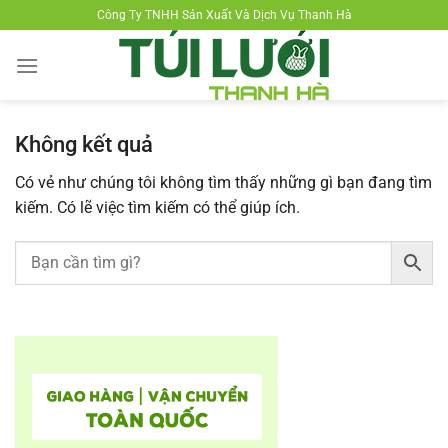
Chuyển
Công Ty TNHH Sản Xuất Và Dịch Vụ Thanh Hà
đến
nội
dung
Không kết quả
Có vẻ như chúng tôi không tìm thấy những gì bạn đang tìm
kiếm. Có lẽ việc tìm kiếm có thể giúp ích.