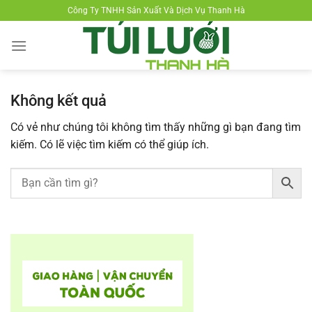
Chuyển
Công Ty TNHH Sản Xuất Và Dịch Vụ Thanh Hà
đến
nội
dung
Không kết quả
Có vẻ như chúng tôi không tìm thấy những gì bạn đang tìm
kiếm. Có lẽ việc tìm kiếm có thể giúp ích.