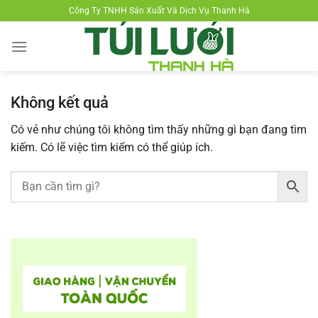
Chuyển
Công Ty TNHH Sản Xuất Và Dịch Vụ Thanh Hà
đến
nội
dung
Không kết quả
Có vẻ như chúng tôi không tìm thấy những gì bạn đang tìm
kiếm. Có lẽ việc tìm kiếm có thể giúp ích.