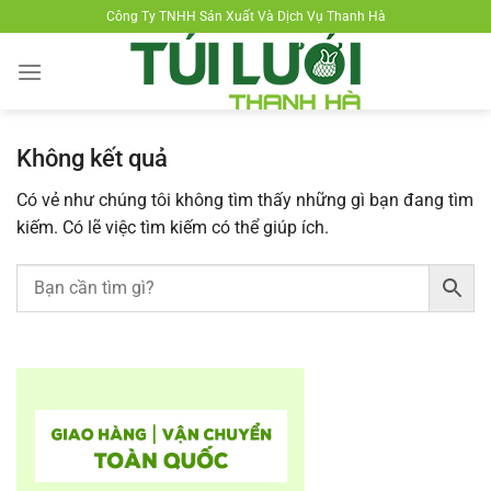
Chuyển
Công Ty TNHH Sản Xuất Và Dịch Vụ Thanh Hà
đến
nội
dung
Không kết quả
Có vẻ như chúng tôi không tìm thấy những gì bạn đang tìm
kiếm. Có lẽ việc tìm kiếm có thể giúp ích.