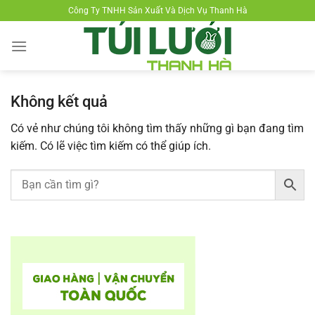
Chuyển
Công Ty TNHH Sản Xuất Và Dịch Vụ Thanh Hà
đến
nội
dung
Không kết quả
Có vẻ như chúng tôi không tìm thấy những gì bạn đang tìm
kiếm. Có lẽ việc tìm kiếm có thể giúp ích.