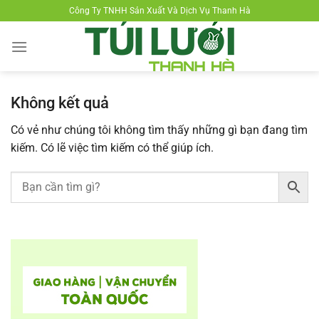
Chuyển
Công Ty TNHH Sản Xuất Và Dịch Vụ Thanh Hà
đến
nội
dung
Không kết quả
Có vẻ như chúng tôi không tìm thấy những gì bạn đang tìm
kiếm. Có lẽ việc tìm kiếm có thể giúp ích.