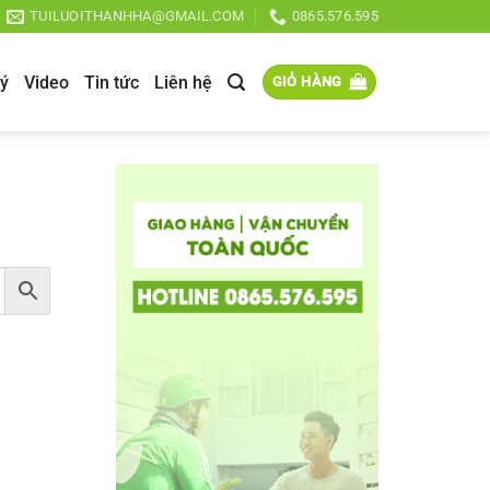
TUILUOITHANHHA@GMAIL.COM
0865.576.595
lý
Video
Tin tức
Liên hệ
GIỎ HÀNG