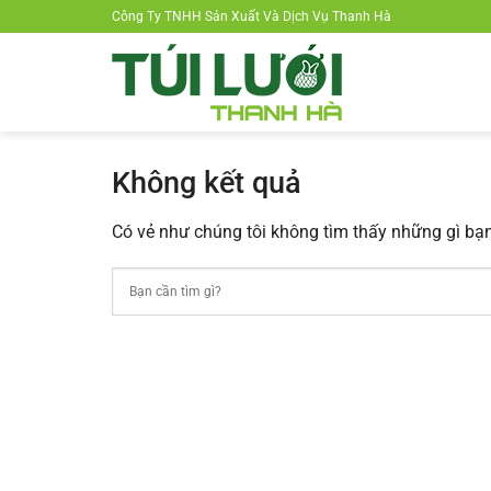
Chuyển
Công Ty TNHH Sản Xuất Và Dịch Vụ Thanh Hà
đến
nội
dung
Không kết quả
Có vẻ như chúng tôi không tìm thấy những gì bạn 