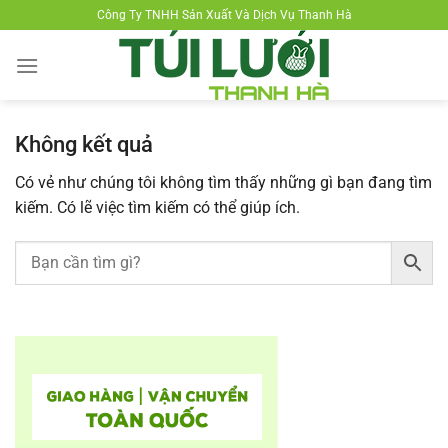
Chuyển
Công Ty TNHH Sản Xuất Và Dịch Vụ Thanh Hà
đến
nội
dung
Không kết quả
Có vẻ như chúng tôi không tìm thấy những gì bạn đang tìm
kiếm. Có lẽ việc tìm kiếm có thể giúp ích.