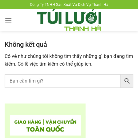
Chuyển
Công Ty TNHH Sản Xuất Và Dịch Vụ Thanh Hà
đến
nội
dung
Không kết quả
Có vẻ như chúng tôi không tìm thấy những gì bạn đang tìm
kiếm. Có lẽ việc tìm kiếm có thể giúp ích.