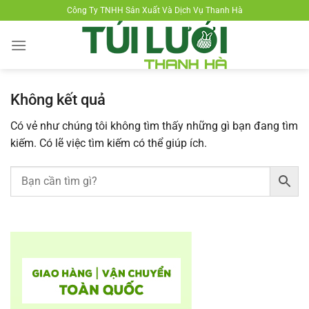
Chuyển
Công Ty TNHH Sản Xuất Và Dịch Vụ Thanh Hà
đến
nội
dung
Không kết quả
Có vẻ như chúng tôi không tìm thấy những gì bạn đang tìm
kiếm. Có lẽ việc tìm kiếm có thể giúp ích.