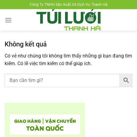
Chuyển
Công Ty TNHH Sản Xuất Và Dịch Vụ Thanh Hà
đến
nội
dung
Không kết quả
Có vẻ như chúng tôi không tìm thấy những gì bạn đang tìm
kiếm. Có lẽ việc tìm kiếm có thể giúp ích.